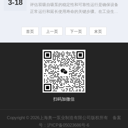
镍，这种组合提供了优良的耐腐蚀性，特别是对于
3-18
评估双吸自吸泵的稳定性和可靠性运行是确保设备
含有固体颗粒和纤维物质的污水而不致损坏。关键
防止氯化物腐蚀非常有效。然而，在更特...
正常运行和延长使用寿命的关键步骤。在工业生产
作用体现在以下几个方面：1.高效转移：可以快速
中，双吸自吸泵通常承担着输送液体的重要任务，
启动并达到全功率输出，确保污水高效、连续地转
因此其稳定性和可靠性直接影响着生产效率和安全
移到下一处理阶段。2.抗堵塞性能：由于其开放式
首页
上一页
下一页
末页
性。本文将从不同角度探讨如何评估它的稳定性和
通道和优化的水力设计，它能够处理含有较大固体
可靠性运行。首先，稳定性和可靠性评估需要考虑
的介质而不易发生堵塞。3.易于维护：...
泵的设计参数和工作条件。它的设计参数包括流
量、扬程、转速等，这些参数直接影响泵的性能和
稳定性。在评估过程中，需要确保泵的设计参数与
实际工作条件相匹配，以确保泵在正常工作范围内
运行。此外，还需考虑泵的工作环境，包括液体...
扫码加微信
Copyright © 2026上海奥一泵业制造有限公司版权所有
备案
号：沪ICP备05023686号-6