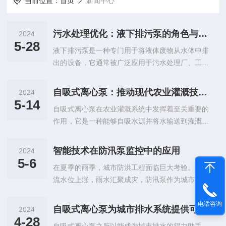
当前位置：
首页
新闻中心
污水处理优化：液下排污泵的角色与影响
2024
5-28
液下排污泵是一种专门用于将液体废物从水体中排
出的设备，它通常被广泛应用于污水处理厂、工业
生产和城市排水系统等领域。相比传统的污水处理
方法，液下排污泵具有更高的效率和更低的能耗，
自吸式离心泵：推动现代农业灌溉技术的关键设备
2024
能够有效地减少污水处理过程中的能源消耗和排放
5-14
自吸式离心泵在农业灌溉系统中发挥着至关重要的
量，从而降低对环境的负面影响。一、提升污水处
作用，它是一种能够自吸水源并将水输送到灌溉系
理效率一个显著优势是其改进了污水处理过程的效
统中的关键设备。在农业生产中，灌溉是至关重要
率。传统的干式排污泵在处理大流量或含有较大固
的环节，而自吸式离心泵的应用为农业灌溉系统带
体颗粒的污水时，容易出现堵塞和磨损，导致频繁
智能技术在防汛泵监控中的应用
2024
来了许多便利和效益。在农业灌溉系统中，它的应
的停机和维护。而它由于其设计，如较低的入口和
5-6
在夏季的雨季，城市防洪工程面临巨大考验。当河
用案例也非常广泛。例如，在大型农场或种植基地
流线型的蜗壳，能够有效减少堵塞风险，从而...
流水位上涨，雨水汇聚成灾，防汛泵作为城市防洪
中，可以通过管道网络将水源输送到各个灌溉区
的重要设施，其作用很重要。然而，传统的设备监
域，实现全面覆盖的灌溉效果；在果园、蔬菜园或
控需人工巡查，存在反应迟缓、效率低下等问题。
电话咨询
农田中，可以根据作物的需水量和灌溉需求进行精
自吸式离心泵为城市排水系统提供可靠支持
2024
随着智能技术的发展和应用，对防汛泵进行智能化
准调控，提高作物的产量和质量。自吸式离心泵在
4-28