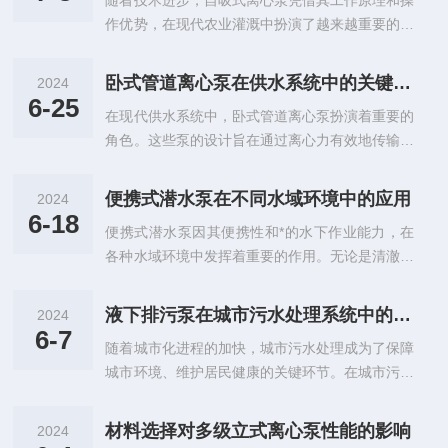
随着技术进步，自吸式离心泵凭借其工作原理和操
一种特殊设计的离心泵，其能够从两侧吸入流体，
题：泵轴封磨损、管道连接部分松动或老化都...
作优势，在现代农业灌溉中扮演了越来越重要的角
因此称为“双吸”。这种设计使得泵能够在不牺牲性
色。农业灌溉作为确保农作物生长和增产的关键环
能的情况下处理大流量流体，而且能够平衡轴向
节，对水资源的管理与利用提出了高标准的要求。
力，减少振动和噪音。其工作原理基于离心力的应
卧式管道离心泵在供水系统中的关键作用
2024
传统的灌溉方式往往采用重力流、简易抽水机等手
用：通过旋转叶轮（或叶片），泵将流体吸入并加
6-25
在现代供水系统中，卧式管道离心泵扮演着重要的
段，这些方式在效率和可靠性上都存在一定的局限
速，随后流体在叶轮的离心力作用下被强制...
角色。这些泵的设计旨在通过离心力有效地传输清
性。提升灌溉效率它的工作原理基于离心力，它可
水或轻度污水，从而满足住宅、商业和工业领域的
以在启动时自行排气，快速将机械能转换为液体的
各种需求。本文将深入探讨卧式管道离心泵在供水
动能和压能，而不需要填充引水或使用其他辅助设
便携式潜水泵在不同水域环境中的应用
2024
系统中的关键作用，并分析其设计特点和优势。供
备。在农业灌溉中，这种泵能够提供连续且稳定的
6-18
便携式潜水泵因其便携性和*的水下作业能力，在
水系统的主要目标是安全、高效地将水质保持在最
水流，适合长时间大范围的灌溉作业。它减少...
各种水域环境中发挥着重要的作用。无论是清澈的
佳状态，并确保水的连续供应。卧式管道离心泵在
淡水湖泊、深邃的海洋，还是污染严重的工业水
这一过程中的作用至关重要。以下几点说明了它们
域，这类泵都能提供有效的水动力解决方案。接下
的重要性：1.提供稳定和连续的水流：能够提供连
液下排污泵在城市污水处理系统中的角色
2024
来，我们将探讨便携式潜水泵在不同水域环境中的
续和稳定的水流，这对于维持供水系统中的水压和
6-7
随着城市化进程的加快，城市污水处理成为了保障
应用情况。淡水环境应用：在淡水环境中，便携式
水量至关重要。无论是高层建筑的供水还是...
城市环境、维护居民健康的关键环节。在城市污水
潜水泵常被用于水库、湖泊及河流的水质管理和生
处理系统中，液下排污泵作为一种重要的设备，发
态维护。例如，它们可以用来增加水体的循环，避
挥着作用。本文将详细探讨液下排污泵在城市污水
免水体分层和藻类过度繁殖。在干旱季节，潜水泵
材料选择对多级立式离心泵性能的影响
2024
处理系统中的角色，以及其对城市环境和居民生活