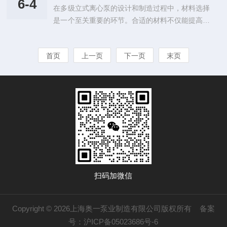
也可用于调水，以维持生态平衡。此外，它也是水
6-4
在多级立式离心泵的设计和制造过程中，材料选择
的影响。首先，在城市污水处理中承担着将污水从
产养殖业中常见的设备，用于池塘的水交换和氧...
是一个至关重要的环节。合适的材料不仅能提高泵
低洼区域或地下结构排出的关键任务。在城市中，
的性能，还能延长其使用寿命，降低维护成本。本
由于地形、建筑等因素，污水往往集中在低洼地区
文将探讨不同材料选择对多级立式离心泵性能的影
或地下管道中。它利用其高效、可靠的排污能力，
首页
上一页
下一页
末页
响。1.材料的基本要求在选择它的材料时，必须考
能够有效地将这些污水抽送到污水处理站，为后续
虑其耐腐蚀性、耐磨性、机械强度和成本效益。泵
的污水处理工作提供有力支持。这不仅有助于...
的材料应该能够承受输送介质的化学性质，以及在
运行过程中可能遇到的高温或高压条件。2.耐腐蚀
性材料对于处理酸碱等腐蚀性介质的离心泵，通常
选用不锈钢、钛合金或特殊塑料等材料。这些材料
能够抵抗介质的腐蚀作用，保证泵的正常...
扫码加微信
Copyright © 2026上海奥一泵业制造有限公司版权所有
备案
号：沪ICP备05023686号-6