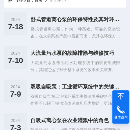
当前位置：
首页
新闻中心
卧式管道离心泵的环保特性及其对环境的影响
2024
7-18
卧式管道离心泵，作为一种高效、可靠的泵类设
备，在众多泵类产品中脱颖而出，尤其在环保方面
展现出显著的优势。本文将深入探讨它的环保特性
以及其对环境的影响。一、卧式管道离心泵的环保
大流量污水泵的故障排除与维修技巧
2024
特性1.高效节能采用先进的流体动力学设计，使得
7-10
大流量污水泵作为污水处理系统中的重要组成部
泵在运行过程中能够高效地输送液体。这种高效节
分，其稳定运行对于整个系统的效率至关重要。然
能的特性，不仅降低了能源消耗，还减少了温室气
而，由于长时间在恶劣环境下工作，污水泵难免会
体排放，为环境保护做出了积极贡献。2.无泄漏设
出现各种故障。本文将对大流量污水泵的常见故障
计采用无泄漏设计，通过优质的密封材料和密封结
双吸自吸泵：工业循环系统中的关键作用
2024
进行分析，并提供相应的故障排除与维修技巧。
构，确保泵在运行过程中不会发生液体泄漏。这一
7-9
双吸自吸泵在工业循环系统中扮演着关键角色，其
一、常见故障分析1.无法启动或转速过低：这种情
设计有效避免了因泄漏而引发的环境污染问...
作用不仅限于提供流体运输和压力增益，更涵盖了
况通常与电源电压不稳定、电机线路接触不良、电
系统稳定性、效率和可靠性的多个方面。本文将探
机过载或泵内存在异物或损坏有关。2.异常噪音或
讨双吸自吸泵的工作原理、应用领域以及其在工业
电话咨询
振动过大：这可能是由于泵底座不稳、扬程设计不
自吸式离心泵在农业灌溉中的角色
2024
循环系统中的重要作用。1.工作原理双吸自吸泵是
合理或进出口管道松动等原因引起的。3.漏水问
7-3