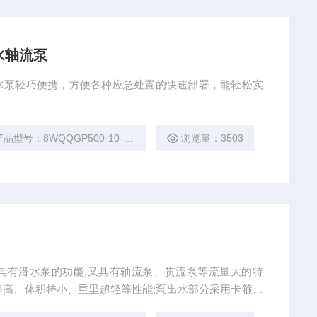
水轴流泵
水泵轻巧便携，方便各种应急处置的快速部署，能轻松实
品型号：8WQQGP500-10-22BT
浏览量：3503
)
具有潜水泵的功能,又具有轴流泵、贯流泵等流量大的特
高、体积特小、重里超轻等性能;泵出水部分采用卡箍快
使用，具有现场快速应用的功能，而且采用特制的整体不