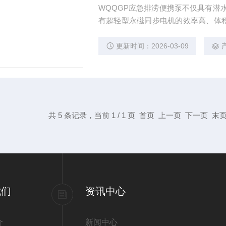
WQQGP应急排涝便携泵不仅具有潜
有超轻型永磁同步电机的效率高、体
出水接头，可与消防水带连接使用，
质或铝合金与不锈钢组合材质，不仅
更新时间：2026-03-09
共 5 条记录，当前 1 / 1 页 首页 上一页 下一页 
我们
资讯中心
介
新闻中心