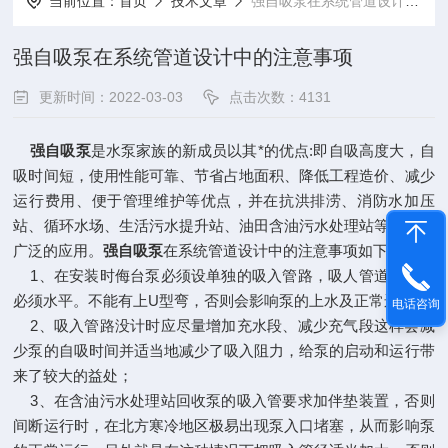
当前位置：
首页
技术文章
强自吸泵在系统管道设计中的注意事项
强自吸泵在系统管道设计中的注意事项
更新时间：2022-03-03
点击次数：4131
强自吸泵
是水泵家族的新成员以其*的优点:即自吸高度大，自
吸时间短，使用性能可靠、节省占地面积、降低工程造价、减少
运行费用、便于管理维护等优点，并在抗洪排涝、消防水加压
站、循环水场、生活污水提升站、油田含油污水处理站等方面得
广泛的应用。
强自吸泵
在系统管道设计中的注意事项如下：
1、在安装时侮台泵必须设单独的吸入管路，吸人管道水平段
必须水平。不能有上U型弯，否则会影响泵的上水及正常运行；
电话咨询
2、吸入管路没计时应尽量增加充水段、减少充气段这样会减
少泵的自吸时间并适当地减少了吸入阻力，给泵的启动和运行带
来了较大的益处；
3、在含油污水处理站回收泵的吸入管要求加伴垫装置，否则
间断运行时，在北方寒冷地区极易出现泵入口堵塞，从而影响泵