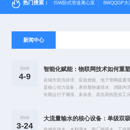
热门搜索：
ISW卧式管道离心泵
8WQQGP
新闻中心
2026
4-9
在城市防汛排涝、应急抢险、地下管网疏通
是核心动力设备，承担着快速排水、消除内
长期运行于潮湿、多杂质、高负荷的恶劣工
检、事后抢修、定期保养，不仅响应滞后、
漏检、应急失效、设备损耗加剧等问题，难
管控需求。随着物联网、大数据、边缘计算
2026
大流量输水的核心设备：单级双
程、智能化、可视化的运维新模式应运而生
3-24
在城市供水、水利调水、电厂循环水、工业