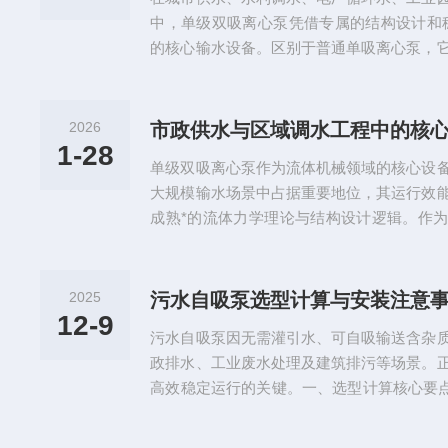
机器人专用泵实现从“被动维修”到“...
中，单级双吸离心泵凭借专属的结构设计和
的核心输水设备。区别于普通单吸离心泵，
的工况需求，兼顾效率、稳定性与实用性，
难题，是现代输水系统中不可替代的关键装
化的精巧设计单级双吸离心泵的结构精髓集中
2026
心，整体采用卧式水平中开式布局，结构紧
1-28
单级双吸离心泵作为流体机械领域的核心设
水的工况特点。所谓“单级”，指...
大规模输水场景中占据重要地位，其运行效
成熟*的流体力学理论与结构设计逻辑。作
级双吸离心泵以“单级叶轮、双向吸液”为核
与结构优化，实现了流量、扬程与运行效率
中理论与实践结合的典型代表。深入掌握其
2025
污水自吸泵选型计算与安装注意
行、优化工程设计的关键基础。单级双吸离
12-9
污水自吸泵因无需灌引水、可自吸输送含杂
现在水力设计与结构力学两大维度...
政排水、工业废水处理及建筑排污等场景。
高效稳定运行的关键。一、选型计算核心要点
根据污水排放量确定，通常按最大小时流量的1
盖“提升高度+管路沿程损失+局部阻力损失”，