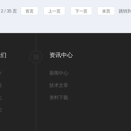
高差3米），加上10米水平管
输送环节，介
 / 35 页
跳转
首页
上一页
下一页
末页
米以上。2.介质特性适配：需
蚀性流体的持
机检修、环保风
我们
资讯中心
介
新闻中心
质
技术文章
化
资料下载
们