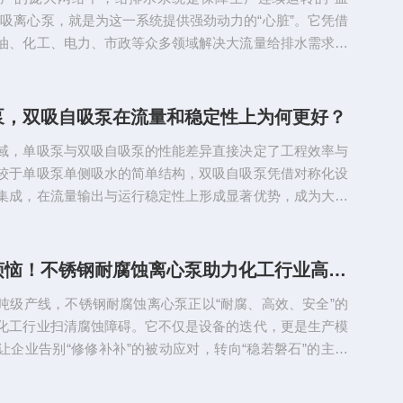
机器人专用泵的设计...
双吸离心泵，就是为这一系统提供强劲动力的“心脏”。它凭借
油、化工、电力、市政等众多领域解决大流量给排水需求的
配大流量场景的结构优势与普通离心泵相比，单级双吸离心
堪称“量身定制”。它采用双吸式叶轮，流体从叶轮两侧同时
仅大幅降低了进口流体的流速，有效减少了气蚀现象的发
泵，双吸自吸泵在流量和稳定性上为何更好？
轮承受的轴向力相互抵消，运行稳定性大幅提升。这种结构
域，单吸泵与双吸自吸泵的性能差异直接决定了工程效率与
直径下，流量比单...
较于单吸泵单侧吸水的简单结构，双吸自吸泵凭借对称化设
集成，在流量输出与运行稳定性上形成显著优势，成为大流
需求场景的设备。这种优势并非偶然，而是结构设计、水力
理共同作用的结果。双吸自吸泵的流量优势，根源在于其独
结构设计。单吸泵如同“单鼻孔呼吸”，液体仅从叶轮一侧进
告别腐蚀烦恼！不锈钢耐腐蚀离心泵助力化工行业高效运行
受限于单侧通道的过流面积与流速阈值。而双吸自吸泵的叶
吨级产线，不锈钢耐腐蚀离心泵正以“耐腐、高效、安全”的
口，相当于两个单...
化工行业扫清腐蚀障碍。它不仅是设备的迭代，更是生产模
让企业告别“修修补补”的被动应对，转向“稳若磐石”的主动
随着材料科学与制造工艺的进步，这类泵或将解锁更多高难
持续为化工行业的高质量发展注入动能。在化工生产的流体