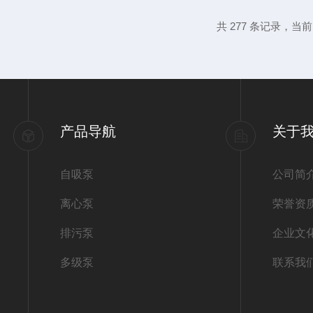
例如，若污水需从地下3米提升至地面（垂直
共 277 条记录，当前 2
路的阻力损失（约2~3米），总扬程应选5~6
明确...
产品导航
关于
自吸泵
公司简
离心泵
荣誉资
排污泵
企业文
多级泵
联系我