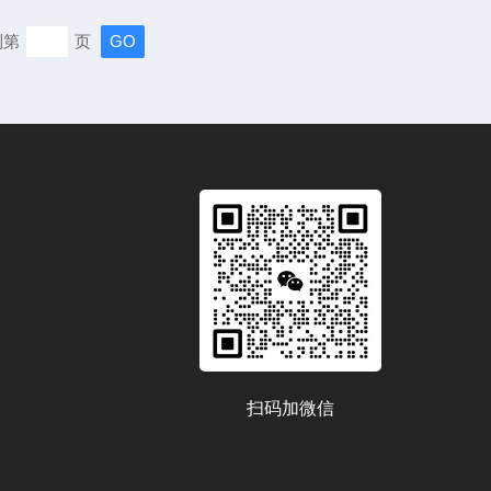
质腐蚀始终是制约效率的“顽疾”。酸碱溶液、含氯介质等腐
到第
页
续侵蚀，不仅导致泵体频繁渗漏、部件过早报废，更引发停
险等连锁问...
扫码加微信