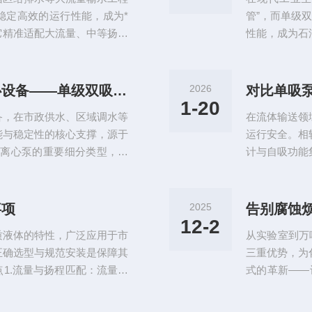
心技术，为排涝
稳定高效的运行性能，成为*
管”，而单级
它精准适配大流量、中等扬程
性能，成为石
破解了大规模流体输送的核心
设备。天生适
备。核心结构：专为大流量优
泵的结构设计
在“单级”与“双吸”两大核
进入流道，不
市政供水与区域调水工程中的核心设备——单级双吸离心泵
2026
对比单吸
凑且逻辑清晰，贴合大流量输
生，还使得叶
1-20
备，在市政供水、区域调水等
在流体输送领
让它在相同叶轮
能与稳定性的核心支撑，源于
运行安全。相
为离心泵的重要细分类型，单
计与自吸功能
心特征，凭借科学的水力设计
量、高可靠性
的精准匹配，是流体输送工程
特性与运行机
理论知识，是保障设备高效运
特的双侧吸水
事项
2025
心泵的核心理论根基，集中体
入，流量上限
12-2
质液体的特性，广泛应用于市
从实验室到万
轮两侧均设吸入
正确选型与规范安装是保障其
三重优势，为
1.流量与扬程匹配：流量需
式的革新——
.1~1.2倍选取；扬程需覆
掌控。未来，
建议预留10%~15%余量。
度工况场景，