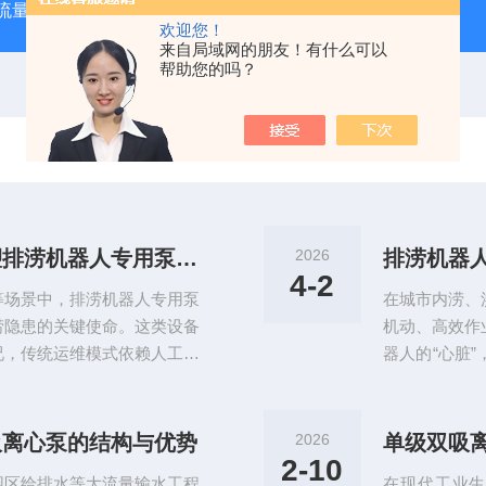
大流量便携式防汛排水泵
QZZS强自吸大流量自吸泵
QZZ
欢迎您！
来自局域网的朋友！有什么可以
帮助您的吗？
智能化赋能：物联网技术如何重塑排涝机器人专用泵的运维模式
2026
排涝机器
4-2
等场景中，排涝机器人专用泵
在城市内涝、
涝隐患的关键使命。这类设备
机动、高效作
况，传统运维模式依赖人工巡
器人的“心脏
人力成本高，还极易出现故障
往往富含泥沙
以适配现代化防汛应急的高效
泵体磨损、流
等技术深度落地，一套全流
载、停机故障
吸离心泵的结构与优势
2026
单级双吸
，打破传统运维局限，让排涝
行工况，整合
2-10
园区给排水等大流量输水工程
在现代工业生