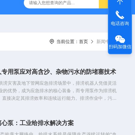
S防汛抢险自吸泵
高吸程自吸泵
IHG不锈钢立式离心泵
电话咨询
当前位置：
首页
新闻中心
扫码加微信
人专用泵应对高含沙、杂物污水的防堵塞技术
洪涝灾害及地下管网应急排涝场景中，排涝机器人凭借灵活
业的优势，成为应急排水的核心装备，而专用泵作为排涝机
”，直接决定其排涝效率和连续运行能力。排涝作业中，污水
、石块、树枝、塑料袋、纺织物等杂质，高含沙特性易导致
道淤积，杂物则易缠绕叶轮、堵塞流道，进而引发泵体过
，严重影响排涝作业进度。本文结合排涝机器人专用泵的运
离心泵：工业给排水解决方案
现有技术成果，详细阐述应对高含沙、杂物污水的防堵塞核
产的庞大网络中，给排水系统是保障生产连续运转的“血