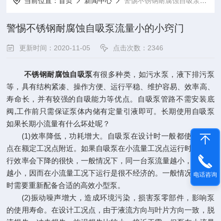
当前位置：
首页
新闻中心
警惕不锈钢耐腐蚀自吸泵流量小的小窍门
警惕不锈钢耐腐蚀自吸泵流量小的小窍门
更新时间：2020-11-05
点击次数：2346
不锈钢耐腐蚀自吸泵
有很多种类，如污水泵，液下排污泵
等，具有结构紧凑、操作方便、运行平稳、维护容易、效率高、
寿命长，并有较强的自吸能力等优点。自吸泵管路不需安装底
阀,工作前只需保证泵体内储有定量引液即可。长期使用自吸泵
如果长期小流量有什么坏处呢？
(1)效率降低，功耗增大。自吸泵在设计时一般都使效率高
点在额定工况点附近。如果自吸泵在小流量工况点运行时，其运
行效率会下降的很快，一般情况下，同一台泵流量越小，效率就
越小，因而在小流量工况下运行是很不经济的。一般情况下，这
电话咨询
时需要重新配备合适的高效小型泵。
(2)振动噪声增大，造成环境污染，损害泵零部件，影响泵
的使用寿命。在设计工况点，由于液流方向与叶片方向一致，脱