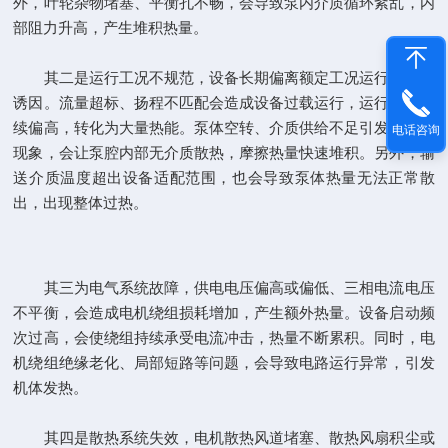
外，叶轮杂物堵塞、平衡孔不畅，会导致泵内介质循环紊乱，内
部阻力升高，产生堆积热量。
其二是运行工况不规范，设备长期偏离额定工况运行是常见
诱因。流量超标、扬程不匹配会造成设备过载运行，运行电流持
续偏高，转化为大量热能。泵体空转、介质供给不足引发的干磨
电话咨询
现象，会让泵腔内部无介质散热，摩擦热量快速堆积。另外，输
送介质温度超出设备适配范围，也会导致泵体热量无法正常散
出，出现整体过热。
其三为电气系统故障，供电电压偏高或偏低、三相电流电压
不平衡，会造成电机绕组损耗增加，产生额外热量。设备启动频
次过高，会使绕组持续承受电流冲击，热量不断累积。同时，电
机绕组绝缘老化、局部短路等问题，会导致电路运行异常，引发
机体发热。
其四是散热系统失效，电机散热风道堵塞、散热风扇积尘或