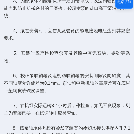
3、为使泵体内能够保持一定的储存液，以达到较好的自吸
电话咨询
能力和防止机械密封的干磨擦，必须使泵的进口高于泵轴的中心
线。
4、泵在安装时，应使泵及管路的静电接地电阻达到其规定
要求。
5、安装时应严格检查泵壳及管路中有无石块、铁砂等杂
物。
6、校正泵联轴器及电机动联轴器的安装间隙及同轴度，其
不同轴度允许偏差为0.1mm。泵轴和电动机轴的高度差可在底脚
上垫铜皮或铁皮调整。
7、在机组实际运转3-4小时后，作检查，如无不良现象，则
主为安装已妥，在试运转中应检查轴。
8、该泵轴承体凡设有冷却室装置的冷却水接头供配内孔为1