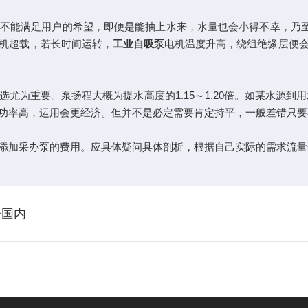
不能满足用户的希望，即便是能抽上水来，水量也会小得不幸，乃至
机超载，若长时间运转，
工业自吸泵
电机温度升高，绕组绝缘层便
为重要。泵扬程大概为提水高度的1.15～1.20倍。如某水源到用
功率高，运用会更经济。但并不是必定需要肯定持平，一般差错只要
添加采办泵的费用。应具体疑问具体剖析，根据自己实际的需求流量
居国内