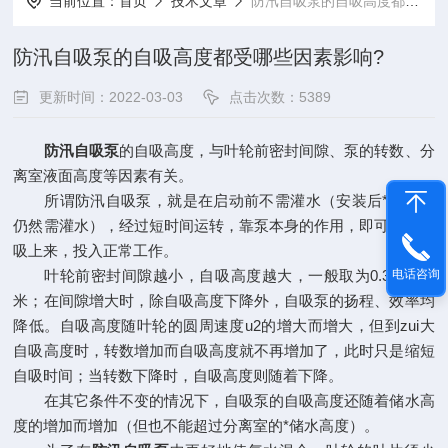
当前位置：
首页
技术文章
防汛自吸泵的自吸高度都受哪些因素影响?
防汛自吸泵的自吸高度都受哪些因素影响?
更新时间：2022-03-03
点击次数：5389
防汛自吸泵
的自吸高度，与叶轮前密封间隙、泵的转数、分
离室液面高度等因素有关。
所谓防汛自吸泵，就是在启动前不需灌水（安装后*次启动
仍然需灌水），经过短时间运转，靠泵本身的作用，即可以把水
吸上来，投入正常工作。
叶轮前密封间隙越小，自吸高度越大，一般取为0.3~0.5毫
电话咨询
米；在间隙增大时，除自吸高度下降外，自吸泵的扬程、效率均
降低。自吸高度随叶轮的圆周速度u2的增大而增大，但到zui大
自吸高度时，转数增加而自吸高度就不再增加了，此时只是缩短
自吸时间；当转数下降时，自吸高度则随着下降。
在其它条件不变的情况下，自吸泵的自吸高度还随着储水高
度的增加而增加（但也不能超过分离室的*储水高度）。